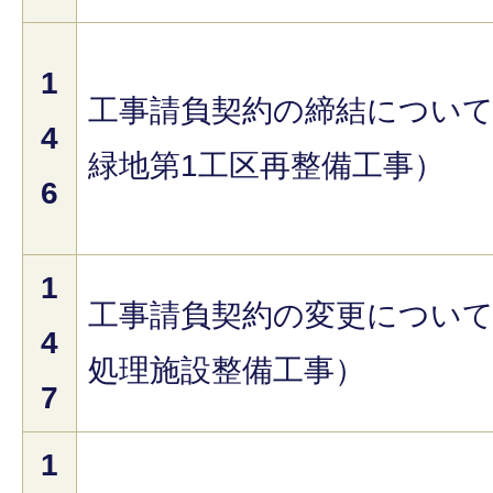
1
工事請負契約の締結につい
4
緑地第1工区再整備工事）
6
1
工事請負契約の変更につい
4
処理施設整備工事）
7
1