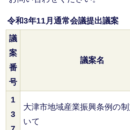
令和3年11月通常会議提出議案
議
案
議案名
番
号
1
大津市地域産業振興条例の制
3
いて
7