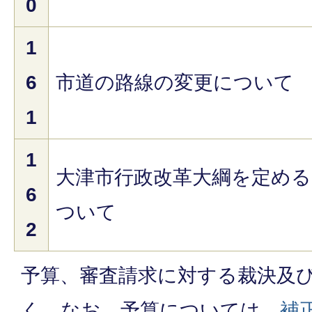
0
1
6
市道の路線の変更について
1
1
大津市行政改革大綱を定め
6
ついて
2
予算、審査請求に対する裁決及
く。なお、予算については、
補