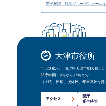
市民税課 税制グループにメール
大津市役所
〒520-8575 滋賀県大津市御陵町3-1
開庁時間：9時から17時まで
（土曜、日曜、祝休日、年末年始を除
開庁・
アクセス
受付時間