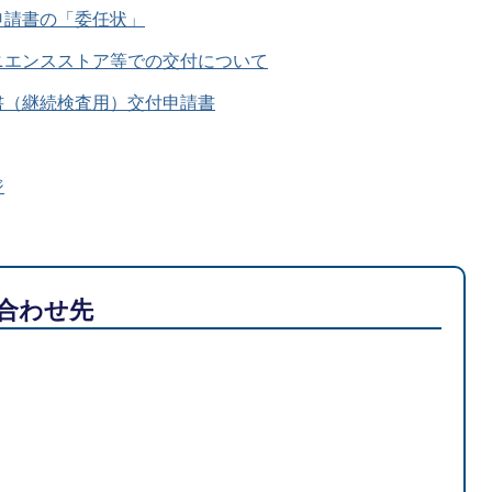
申請書の「委任状」
ニエンスストア等での交付について
書（継続検査用）交付申請書
ジ
合わせ先