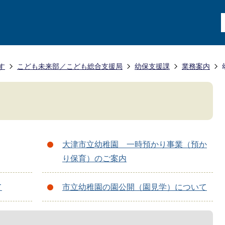
す
こども未来部／こども総合支援局
幼保支援課
業務案内
大津市立幼稚園 一時預かり事業（預か
り保育）のご案内
て
市立幼稚園の園公開（園見学）について