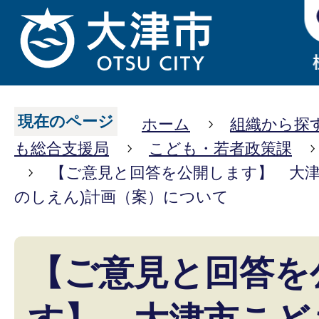
現在のページ
ホーム
組織から探
も総合支援局
こども・若者政策課
【ご意見と回答を公開します】 大津
のしえん)計画（案）について
【ご意見と回答を