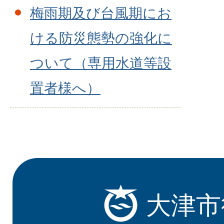
梅雨期及び台風期にお
ける防災態勢の強化に
ついて（専用水道等設
置者様へ）
大津市