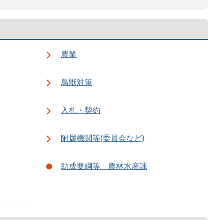
農業
鳥獣対策
入札・契約
附属機関等(委員会など)
助成要綱等 農林水産課