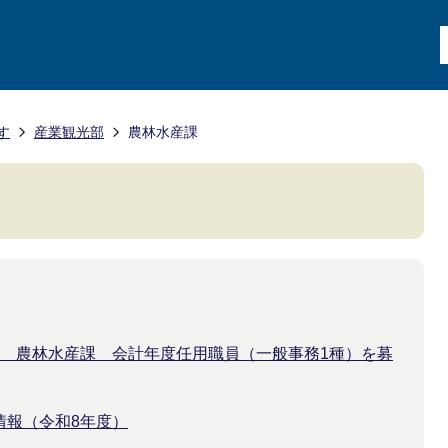
す
産業観光部
農林水産課
度 農林水産課 会計年度任用職員（一般事務1種）を募
情報（令和8年度）