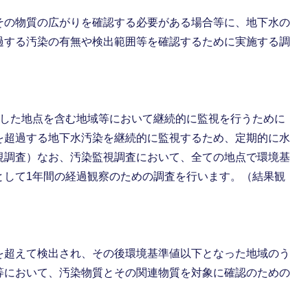
その物質の広がりを確認する必要がある場合等に、地下水の
過する汚染の有無や検出範囲等を確認するために実施する調
過した地点を含む地域等において継続的に監視を行うために
を超過する地下水汚染を継続的に監視するため、定期的に水
視調査）なお、汚染監視調査において、全ての地点で環境基
として1年間の経過観察のための調査を行います。（結果観
を超えて検出され、その後環境基準値以下となった地域のう
等において、汚染物質とその関連物質を対象に確認のための