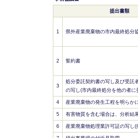
提出書類
1
県外産業廃棄物の市内最終処分協議
2
誓約書
処分委託契約書の写し及び受託
3
の写し(市内最終処分を他の者に
4
産業廃棄物の発生工程を明らか
5
有害物質を含む場合は、分析結
6
産業廃棄物処理業許可証の写し(