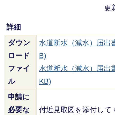
更
詳細
ダウン
水道断水（減水）届出書(
ロード
B)
ファイ
水道断水（減水）届出書(R
ル
KB)
申請に
必要な
付近見取図を添付して