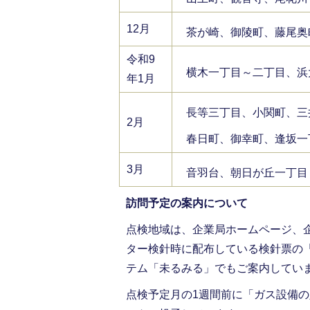
12月
茶が崎、御陵町、藤尾奥
令和9
横木一丁目～二丁目、浜
年1月
長等三丁目、小関町、三
2月
春日町、御幸町、逢坂一
3月
音羽台、朝日が丘一丁目
訪問予定の案内について
点検地域は、企業局ホームページ、
ター検針時に配布している検針票の
テム「未るみる」でもご案内してい
点検予定月の1週間前に「ガス設備