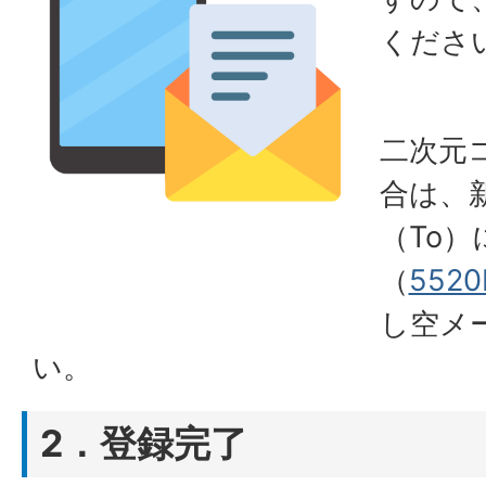
くださ
二次元
合は、
（To
（
5520
し空メ
い。
2．登録完了