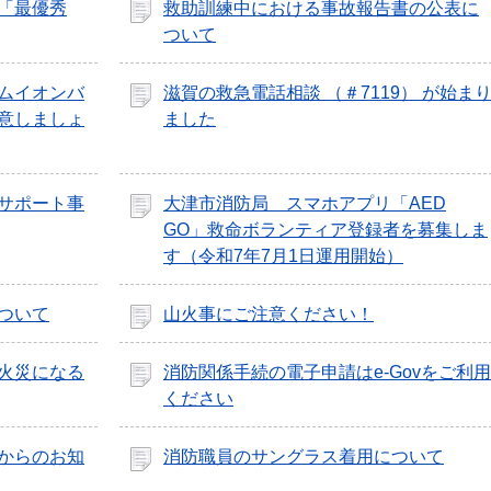
「最優秀
救助訓練中における事故報告書の公表に
ついて
ムイオンバ
滋賀の救急電話相談 （＃7119） が始ま
意しましょ
ました
サポート事
大津市消防局 スマホアプリ「AED
GO」救命ボランティア登録者を募集しま
す（令和7年7月1日運用開始）
ついて
山火事にご注意ください！
と火災になる
消防関係手続の電子申請はe-Govをご利用
ください
からのお知
消防職員のサングラス着用について