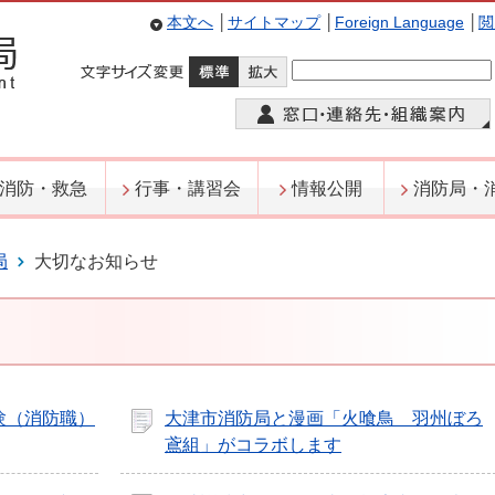
本文へ
│
サイトマップ
│
Foreign Language
│
閲
消防・救急
行事・講習会
情報公開
消防局・
局
大切なお知らせ
験（消防職）
大津市消防局と漫画「火喰鳥 羽州ぼろ
鳶組」がコラボします