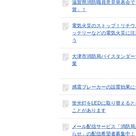
滋賀県消防職員意見発表会で
賞」！
電気火災のストップ！リチウ
ッテリーなどの電気火災に注
う
大津市消防局バイスタンダー
業
感震ブレーカーの設置効果に
蛍光灯をLEDに取り替える
ことがあります
メール配信サービス「消防局
らせ」の配信希望者募集中！