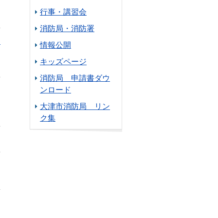
行事・講習会
消防局・消防署
り
情報公開
キッズページ
消防局 申請書ダウ
ンロード
大津市消防局 リン
ク集