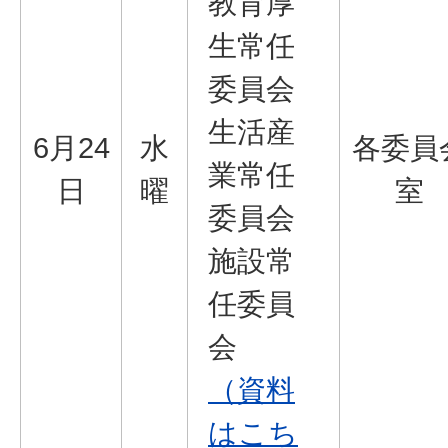
教育厚
生常任
委員会
生活産
6月24
水
各委員
業常任
日
曜
室
委員会
施設常
任委員
会
（資料
はこち