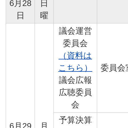
6月28
日
日
曜
議会運営
委員会
（資料は
こちら）
委員会
議会広報
広聴委員
会
予算決算
6月29
月