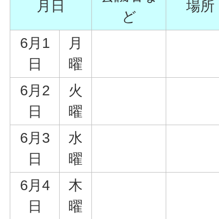
月日
場所
ど
6月1
月
日
曜
6月2
火
日
曜
6月3
水
日
曜
6月4
木
日
曜