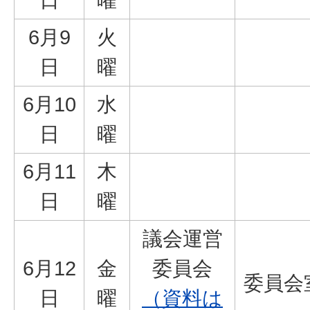
日
曜
6月9
火
日
曜
6月10
水
日
曜
6月11
木
日
曜
議会運営
6月12
金
委員会
委員会
日
曜
（資料は