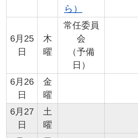
ら）
常任委員
6月25
木
会
日
曜
（予備
日）
6月26
金
日
曜
6月27
土
日
曜