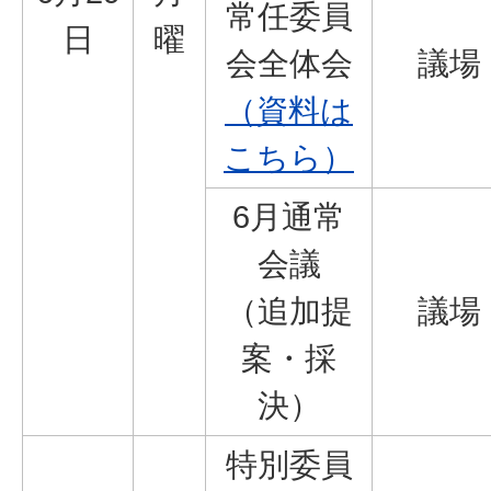
常任委員
日
曜
会全体会
議場
（資料は
こちら）
6月通常
会議
（追加提
議場
案・採
決）
特別委員