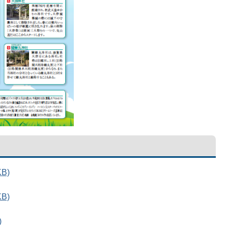
B)
B)
)