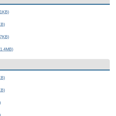
1KB)
B)
7KB)
.4MB)
B)
B)
)
)