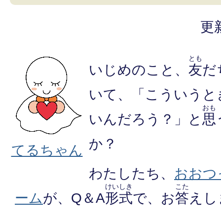
更
とも
いじめのこと、
友
だ
いて、「こういうと
おも
いんだろう？」と
思
か？
てるちゃん
わたしたち、
おおつ
けいしき
こた
ーム
が、Q＆A
形式
で、お
答
えし