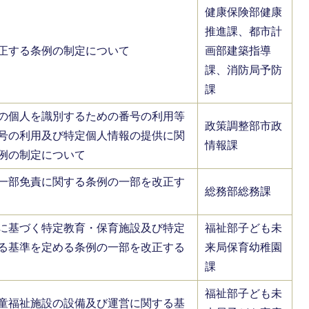
健康保険部健康
推進課、都市計
正する条例の制定について
画部建築指導
課、消防局予防
課
の個人を識別するための番号の利用等
政策調整部市政
号の利用及び特定個人情報の提供に関
情報課
例の制定について
一部免責に関する条例の一部を改正す
総務部総務課
に基づく特定教育・保育施設及び特定
福祉部子ども未
る基準を定める条例の一部を改正する
来局保育幼稚園
課
福祉部子ども未
童福祉施設の設備及び運営に関する基