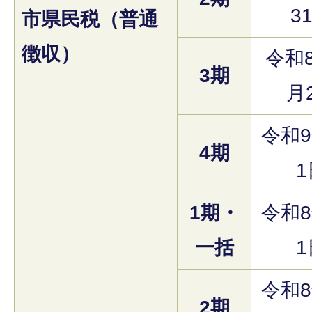
3
市県民税（普通
徴収）
令和8
3期
月
令和9
4期
1
1期・
令和8
一括
1
令和8
2期