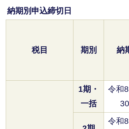
納期別申込締切日
税目
期別
納
1期・
令和8
一括
3
令和8
2期