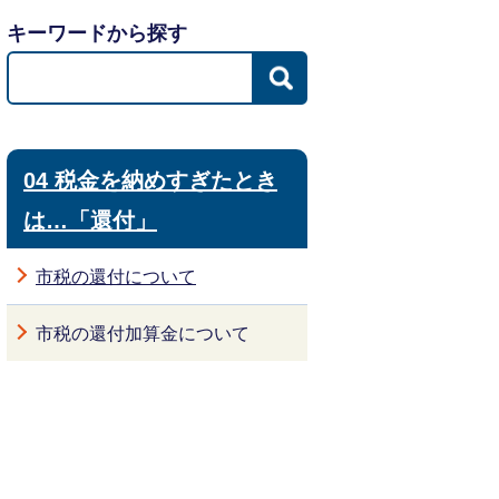
キーワードから探す
04 税金を納めすぎたとき
は…「還付」
市税の還付について
市税の還付加算金について