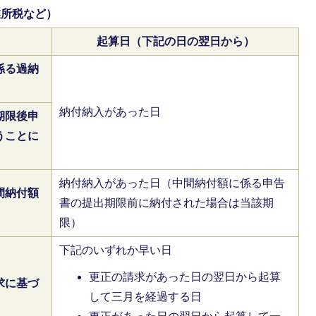
業所税など）
起算日（下記の日の翌日から）
係る過納
納付納入があった日
期限後申
うことに
納付納入があった日（中間納付額に係る申告
間納付額
書の提出期限前に納付された場合は当該期
限）
下記のいずれか早い日
更正の請求があった日の翌日から起算
求に基づ
して三月を経過する日