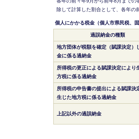
各年の前々年9月から前年8月までの
除して計算した割合として、各年の前
個人にかかる税金（個人市県民税、
過誤納金の種類
地方団体が税額を確定（賦課決定）
金に係る過納金
所得税の更正による賦課決定により
方税に係る過納金
所得税の申告書の提出による賦課決
生じた地方税に係る過納金
上記以外の過誤納金