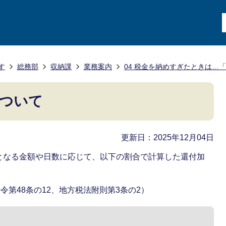
す
総務部
収納課
業務案内
04 税金を納めすぎたときは…
ついて
更新日：2025年12月04日
となる金額や日数に応じて、以下の割合で計算した還付加
令第48条の12、地方税法附則第3条の2）