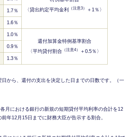
（注意3）
〈貸出約定平均金利
＋1％〉
日
1.7％
1.6％
1.0％
還付加算金特例基準割合
0.9％
（注意4）
〈平均貸付割合
＋0.5％〉
1.3％
翌日から、還付の支出を決定した日までの日数です。（一
の各月における銀行の新規の短期貸付平均利率の合計を12
前年12月15日までに財務大臣が告示する割合。