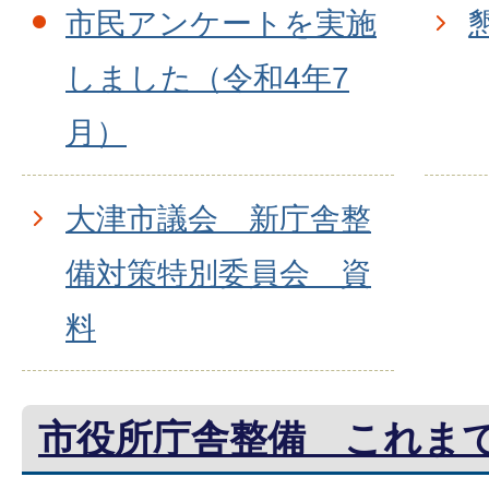
市民アンケートを実施
しました（令和4年7
月）
大津市議会 新庁舎整
備対策特別委員会 資
料
市役所庁舎整備 これま