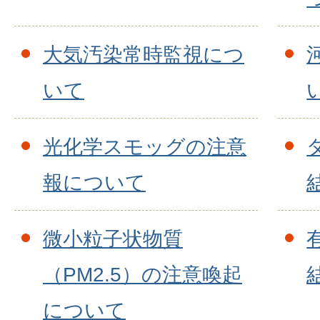
大気汚染常時監視につ
いて
光化学スモッグの注意
報について
微小粒子状物質
（PM2.5）の注意喚起
について