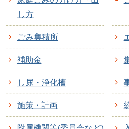
し方
ごみ集積所
補助金
し尿・浄化槽
施策・計画
附属機関等(委員会など)