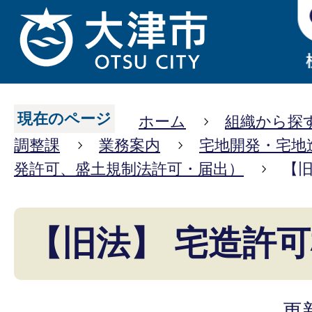
現在のページ
ホーム
組織から探
調整課
業務案内
宅地開発・宅地
発許可、盛土規制法許可・届出）
【旧
【旧法】 宅造許
更