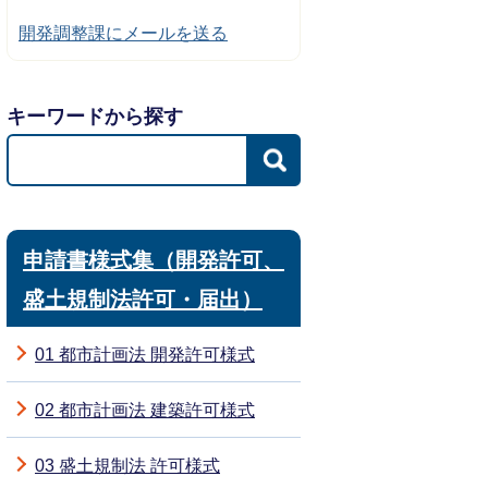
開発調整課にメールを送る
キーワードから探す
申請書様式集（開発許可、
盛土規制法許可・届出）
01 都市計画法 開発許可様式
02 都市計画法 建築許可様式
03 盛土規制法 許可様式