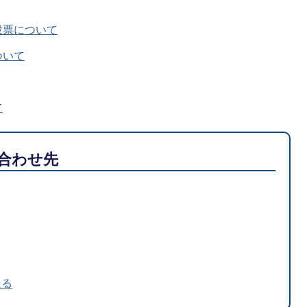
投票について
ついて
て
合わせ先
送る