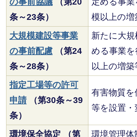
の事前協議
（第20
定める事業
条～23条）
模以上の増
大規模建設等事業
新たに大規
の事前配慮
（第24
める事業を
条～28条）
以上の増築
指定工場等の許可
有害物質を
申請
（第30条～39
等を設置・
条）
環境保全協定 （第
環境管理体