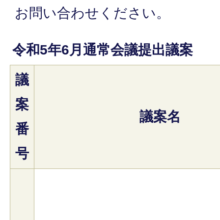
お問い合わせください。
令和5年6月通常会議提出議案
議
案
議案名
番
号