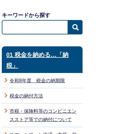
キーワードから探す
01 税金を納める…「納
税」
令和8年度 税金の納期限
税金の納付方法
市税・保険料等のコンビニエン
スストア等での納付について