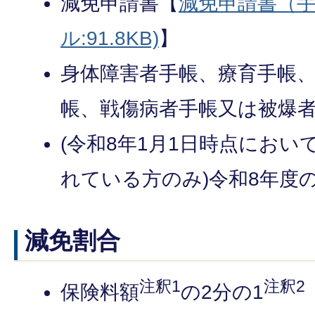
減免申請書【
減免申請書（手
ル:91.8KB)
】
身体障害者手帳、療育手帳
帳、戦傷病者手帳又は被爆
(令和8年1月1日時点にお
れている方のみ)令和8年度
減免割合
注釈1
注釈2
保険料額
の2分の1