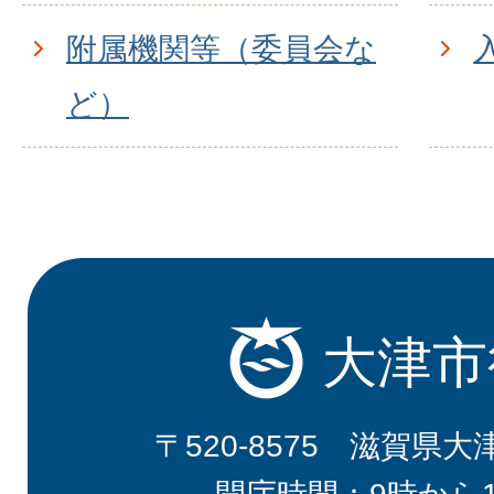
附属機関等（委員会な
ど）
大津市
〒520-8575 滋賀県大