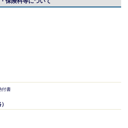
・保険料等について
納付書
略）