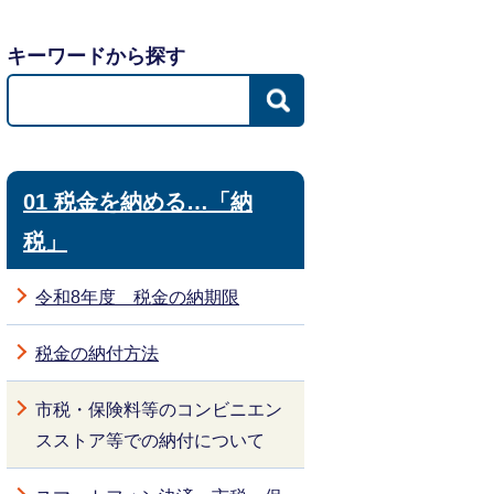
キーワードから探す
01 税金を納める…「納
税」
令和8年度 税金の納期限
税金の納付方法
市税・保険料等のコンビニエン
スストア等での納付について