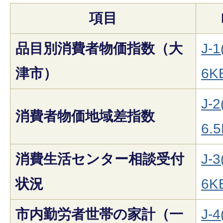
項目
品目別消費者物価指数（大
J-1
津市）
6K
J-2
消費者物価地域差指数
6.5
消費生活センター相談受付
J-3
状況
6K
市内勤労者世帯の家計（一
J-4