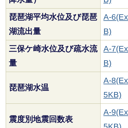
琵琶湖平均水位及び琵琶
A-6(Ex
湖流出量
B)
三保ケ崎水位及び疏水流
A-7(Ex
量
B)
A-8(Ex
琵琶湖水温
5KB)
A-9(Ex
震度別地震回数表
5KB)