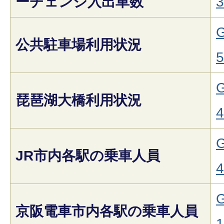
ーチェンジ入出車数
3
G
公共駐車場利用状況
5
G
琵琶湖大橋利用状況
4
G
JR市内各駅の乗車人員
4
G
京阪電車市内各駅の乗車人員
1