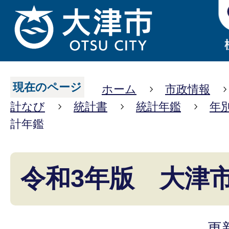
現在のページ
ホーム
市政情報
計なび
統計書
統計年鑑
年
計年鑑
令和3年版 大津
更