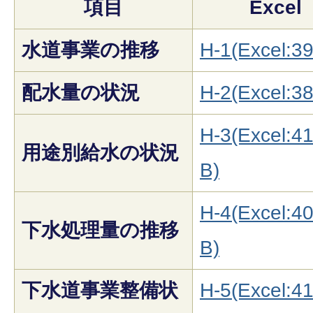
項目
Excel
水道事業の推移
H-1(Excel:3
配水量の状況
H-2(Excel:3
H-3(Excel:4
用途別給水の状況
B)
H-4(Excel:4
下水処理量の推移
B)
下水道事業整備状
H-5(Excel:4