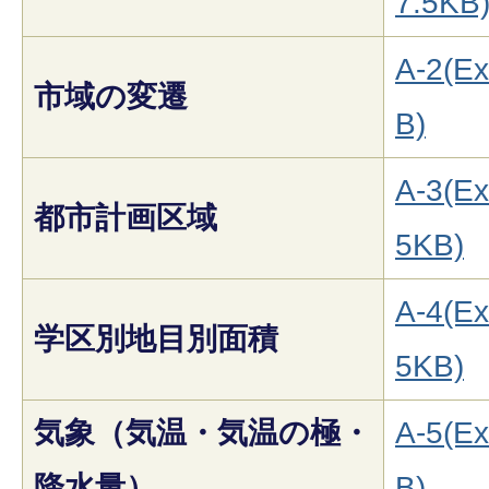
7.5KB
A-2(Ex
市域の変遷
B)
A-3(Ex
都市計画区域
5KB)
A-4(Ex
学区別地目別面積
5KB)
気象（気温・気温の極・
A-5(Ex
降水量）
B)