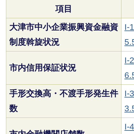
項目
大津市中小企業振興資金融資
I-
制度斡旋状況
5.
I-
市内信用保証状況
6.
手形交換高・不渡手形発生件
I-
数
3.
I-