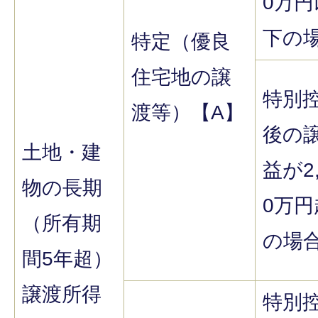
0万円
下の
特定（優良
住宅地の譲
特別
渡等）【A】
後の
土地・建
益が2,
物の長期
0万円
（所有期
の場
間5年超）
譲渡所得
特別