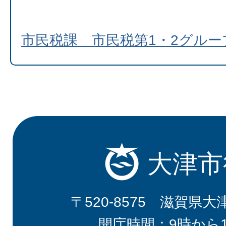
市民税課 市民税第1・2グル
大津市
〒520-8575 滋賀県大
開庁時間：9時から