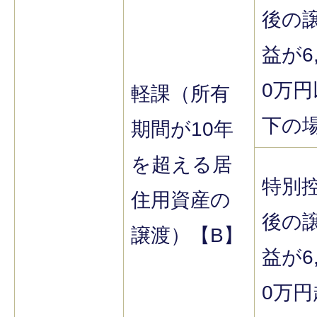
後の
益が6,
0万円
軽課（所有
下の
期間が10年
を超える居
特別
住用資産の
後の
譲渡）【B】
益が6,
0万円