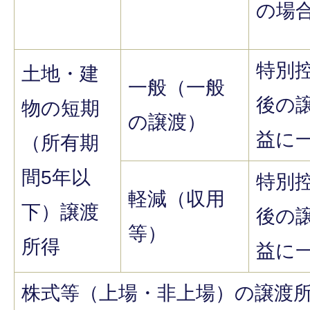
の場
特別
土地・建
一般（一般
後の
物の短期
の譲渡）
益に
（所有期
間5年以
特別
軽減（収用
下）譲渡
後の
等）
所得
益に
株式等（上場・非上場）の譲渡