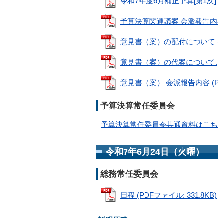
令和7年度6月補正予算[第1次]（
予算決算関連議案 会派報告内容 (
意見書（案）の配付について (PD
意見書（案）の代案について.pdf 
意見書（案） 会派報告内容 (PDF
予算決算常任委員会
予算決算常任委員会共通資料はこち
令和7年6月24日（火曜）
総務常任委員会
日程 (PDFファイル: 331.8KB)