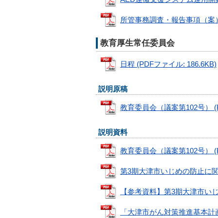
所管事務調査・報告事項（案） (P
教育厚生常任委員会
日程 (PDFファイル: 186.6KB)
説明原稿
教育委員会（議案第102号） (PD
説明資料
教育委員会（議案第102号） (PD
第3期大津市いじめの防止に関する
【参考資料】第3期大津市いじめの
「大津市がん対策推進基本計画」に