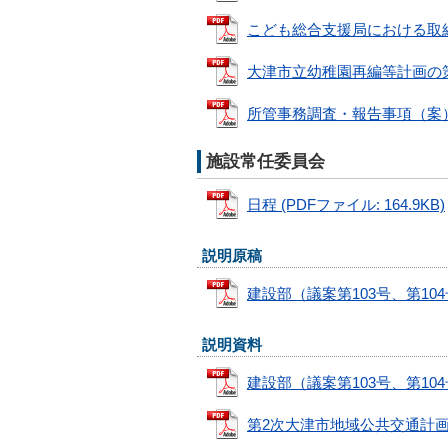
こども総合支援局における取組につ
大津市立幼稚園再編等計画の策定に
所管事務調査・報告事項（案） (P
施設常任委員会
日程 (PDFファイル: 164.9KB)
説明原稿
建設部（議案第103号、第104号）
説明資料
建設部（議案第103号、第104号）
第2次大津市地域公共交通計画につい