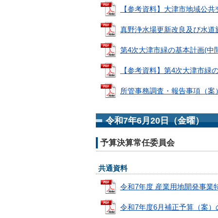
【参考資料】大津市地域公共交通計画
真野浄水場更新改良及び水道施設
第4次大津市緑の基本計画(中間見直
【参考資料】第4次大津市緑の基本
所管事務調査・報告事項（案） (P
令和7年6月20日（金曜）
予算決算常任委員会
共通資料
令和7年度 産業用地開発事業特別
令和7年度6月補正予算（案）のポイ