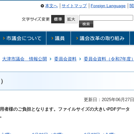
本文へ
│
サイトマップ
│
Foreign Language
│
閲
大津市議会 情報公開
委員会資料
委員会資料（令和7年度
月）
更新日：2025年06月27
用者様のご負担となります。ファイルサイズの大きいPDFデータ
。