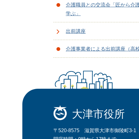
介護職員との交流会「匠から介
学ぶ」
出前講座
介護事業者による出前講座（高
大津市役所
〒520-8575 滋賀県大津市御陵町3-1