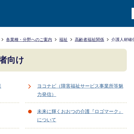
各業種・分野へのご案内
福祉
高齢者福祉関係
介護人材確
者向け
果
ヨコナビ（障害福祉サービス事業所等魅
力発信）
未来に輝くおおつの介護『ロゴマーク』
について