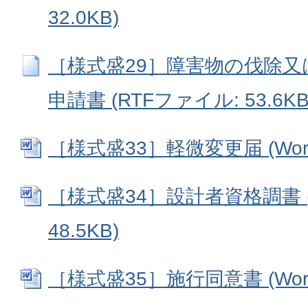
32.0KB)
［様式盛29］障害物の伐除
申請書 (RTFファイル: 53.6KB
［様式盛33］軽微変更届 (Word
［様式盛34］設計者資格調書 (
48.5KB)
［様式盛35］施行同意書 (Word