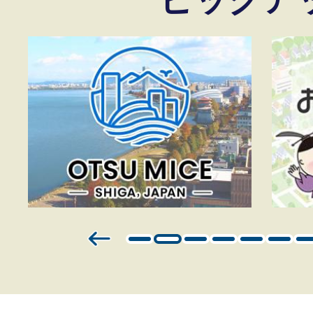
ついて
2026年04月14日
2
3
枚
枚
目
目
の
の
ス
ス
ラ
ラ
イ
イ
ド
ド