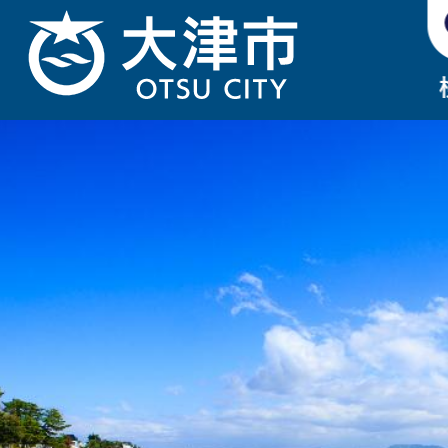
2
枚
目
の
ス
ラ
イ