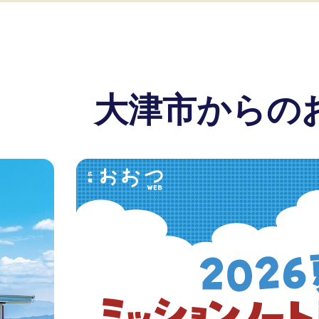
大津市からの
1
枚
目
の
ス