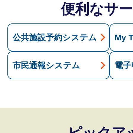
認可保育施設 入所申込・決
便利なサー
開します
2026年07月17日
「大津祭の曳山行事」の ユネ
公共施設予約システム
My 
記載（登録）について
202
大津市公式アプリ「ポケット
市民通報システム
電子
2026年02月10日
坂本城跡の国史跡指定につい
琵琶湖疏水施設の国宝・重要
2025年08月27日
ピックア
小型充電式電池（モバイルバ