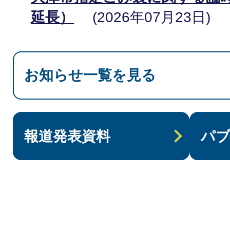
延長）
2026年07月23日
【注意喚起】市区町村を装い
にご注意ください！
2026
お知らせ一覧を見る
【令和8年8月6日】「2026
について
2026年08月04日
報道発表資料
パ
「成瀬は天下を取りにいく」
布について
2026年06月15
【受付終了】くらし応援給付
08月05日